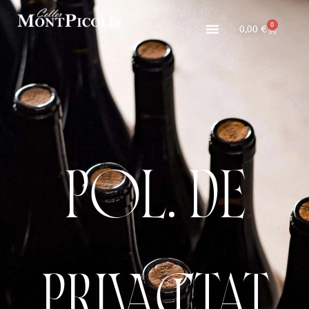
0
0,00
€
POL. DE
PRIVACITAT