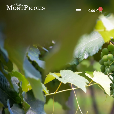
0
0,00
€