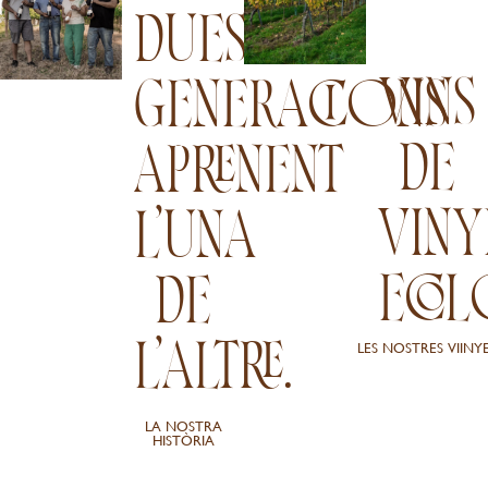
DUES
VINS
GENERACIONS
DE
APRENENT
VINY
L’UNA
ECOL
DE
L’ALTRE.
LES NOSTRES VIINY
LA NOSTRA
HISTÒRIA